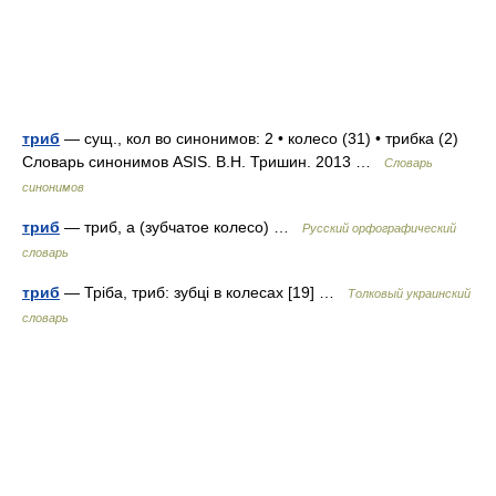
триб
— сущ., кол во синонимов: 2 • колесо (31) • трибка (2)
Словарь синонимов ASIS. В.Н. Тришин. 2013 …
Словарь
синонимов
триб
— триб, а (зубчатое колесо) …
Русский орфографический
словарь
триб
— Тріба, триб: зубці в колесах [19] …
Толковый украинский
словарь