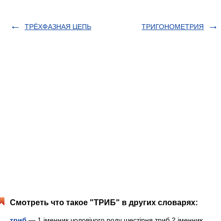
ТРЁХФАЗНАЯ ЦЕПЬ
ТРИГОНОМЕТРИЯ
Смотреть что такое "ТРИБ" в других словарях:
триб
— 1 іменник чоловічого роду шестірня триб 2 іменник