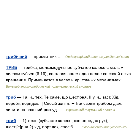
трибічний
— прикметник …
Орфографічний словник української мови
ТРИБ
— трибка, мелкомодульное зубчатое колесо с малым
числом зубьев (6 16), составляющее одно целое со своей осью
вращения. Применяется в часах и др. точных механизмах …
Большой энциклопедический политехнический словарь
триб
— I а, ч., тех. Те саме, що шестірня. II у, ч., заст. Хід,
перебіг, порядок. || Спосіб життя. •• Іти/ свої/м три/бом діал.
чинити на власний розсуд …
Український тлумачний словник
триб
— 1) техн. (зубчасте колесо, яке передає рух),
шесті[е]рня 2) хід, порядок, спосіб …
Словник синонімів української