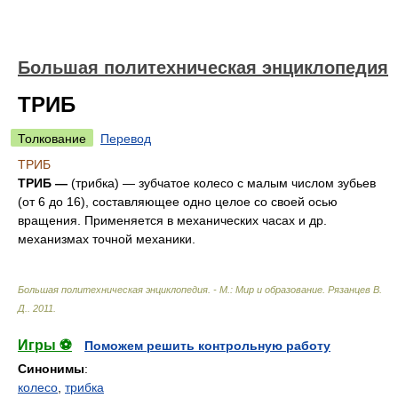
Большая политехническая энциклопедия
ТРИБ
Толкование
Перевод
ТРИБ
ТРИБ —
(трибка) — зубчатое колесо с малым числом зубьев
(от 6 до 16), составляющее одно целое со своей осью
вращения. Применяется в механических часах и др.
механизмах точной механики.
Большая политехническая энциклопедия. - М.: Мир и образование
.
Рязанцев В.
Д.
.
2011
.
Игры ⚽
Поможем решить контрольную работу
Синонимы
:
колесо
,
трибка